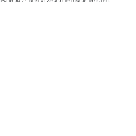
wanenplatz 4 laden wir Sie und Ihre Freunde herzlich ein.